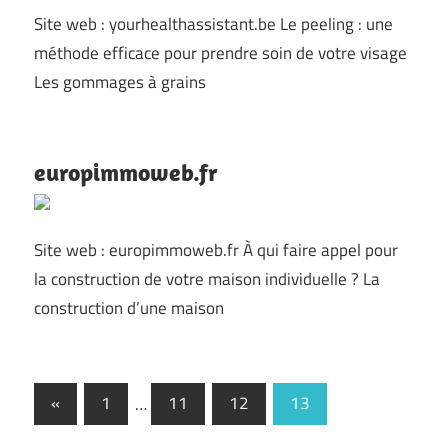
Site web : yourhealthassistant.be Le peeling : une
méthode efficace pour prendre soin de votre visage
Les gommages à grains
europimmoweb.fr
Site web : europimmoweb.fr À qui faire appel pour
la construction de votre maison individuelle ? La
construction d’une maison
Navigation
Previous
«
1
…
11
12
13
Posts
des