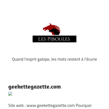
Skip
to
content
Quand l'esprit galope, les mots restent à l'écurie
Les
piboules
geekettegazette.com
Site web : www.geekettegazette.com Pourquoi